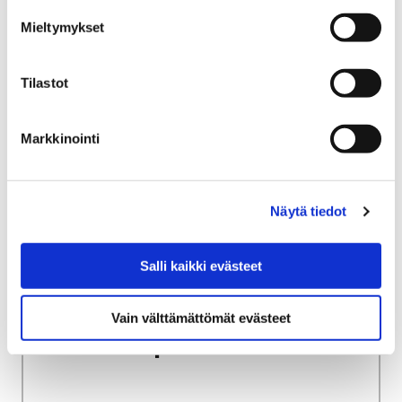
Miten rakennuksia suojellaan?
Mieltymykset
Miten rakennuksia
Tilastot
suojellaan?
Markkinointi
Näytä tiedot
Etusivu
Alueellinen vastuumuseo
Rakennukset ja ympäristö
Avustukset rakennusperinnön hoitoon
Salli kaikki evästeet
Avustukset
Vain välttämättömät evästeet
rakennusperinnön hoitoon