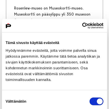
Rosenlew-museo on Museokortti-museo.
Museokortti on pääsylippu yli 350 museoon
Suomessa!
Tämä sivusto käyttää evästeitä
Etusivu
Alueellinen vastuumuseo
Hyödynnämme evästeitä, jotta voimme palvella sinua
Satakuntalainen kulttuuriperintö
Neuvonta
jatkossa paremmin. Käytämme tätä tietoa analytiikan ja
sivujen käyttökokemuksen parantamiseen, sekä
Neuvonta
kohdennetun markkinoinnin suorittamiseen. Osa
evästeistä ovat välttämättömiä sivuston
toiminnallisuuden kannalta.
Suostumuksen
Etusivu
Alueellinen vastuumuseo
Välttämätön
valinta
Rakennukset ja ympäristö