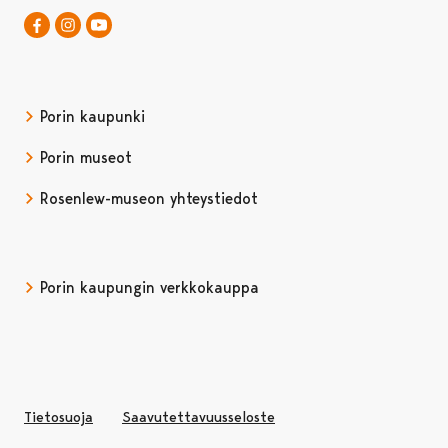
Rosenlew-museo Facebookissa
Avautuu uudessa välilehdessä
Rosenlew-museo Instagramissa
Rosenlew-museo YouTubessa
Avautuu uudessa välilehdessä
Porin kaupunki
Porin museot
Rosenlew-museon yhteystiedot
Porin kaupungin verkkokauppa
Avautuu uudessa välilehd
Tietosuoja
Saavutettavuusseloste