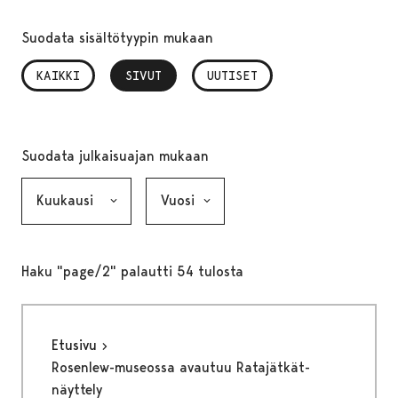
Suodata sisältötyypin mukaan
KAIKKI
SIVUT
, VALITTU
UUTISET
Suodata julkaisuajan mukaan
Kuukausi, valinta lähettää lomakkeen
Vuosi, valinta lähettää lomakkeen
Haku "page/2" palautti 54 tulosta
Etusivu
Rosenlew-museossa avautuu Ratajätkät-
näyttely