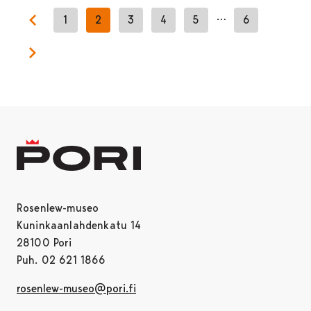
…
1
2
3
4
5
6
Previous page
Next page
Rosenlew-museo
Kuninkaanlahdenkatu 14
28100 Pori
Puh. 02 621 1866
rosenlew-museo@pori.fi