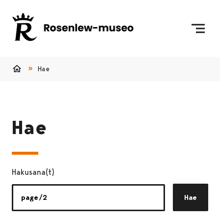
Siirry sisältöön
Etusivulle
Hae
Etusivu
Hae
Hakusana(t)
Hae