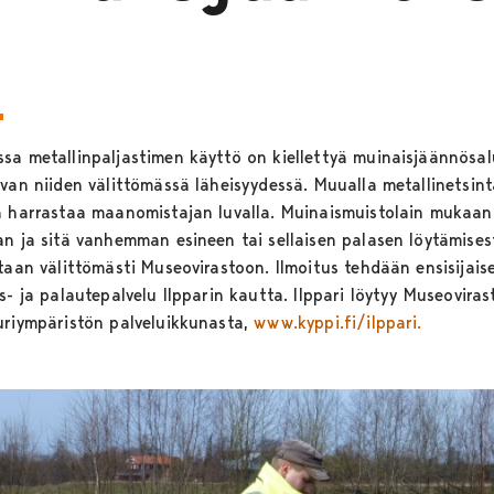
sa metallinpaljastimen käyttö on kiellettyä muinaisjäännösalu
ivan niiden välittömässä läheisyydessä. Muualla metallinetsint
ä harrastaa maanomistajan luvalla. Muinaismuistolain mukaa
an ja sitä vanhemman esineen tai sellaisen palasen löytämises
taan välittömästi Museovirastoon. Ilmoitus tehdään ensisijaise
s- ja palautepalvelu Ilpparin kautta. Ilppari löytyy Museoviras
uriympäristön palveluikkunasta,
www.kyppi.fi/ilppari.