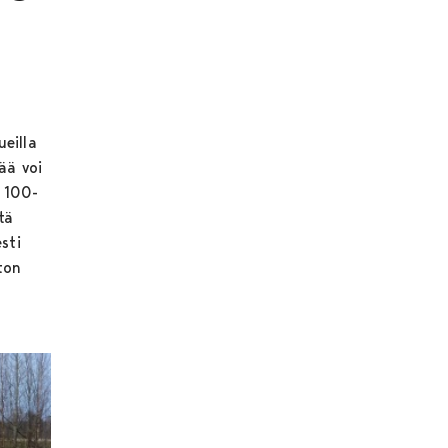
eilla
ää voi
n 100-
tä
sti
ton