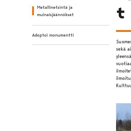
t
Metallinetsintä ja
muinaisjäännökset
Adoptoi monumentti
Suomes
sekä a
yleens
vuotia
ilmoite
ilmoitu
Kulttu