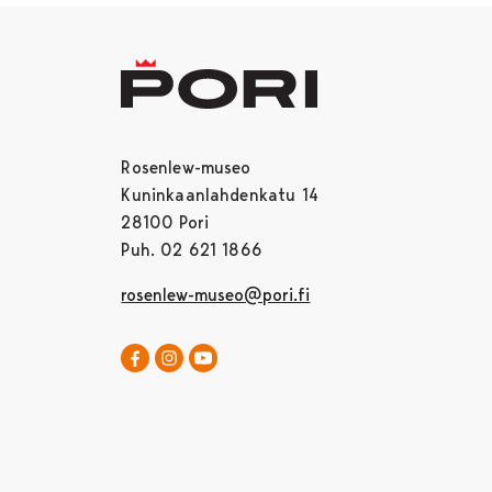
Rosenlew-museo
Kuninkaanlahdenkatu 14
28100 Pori
Puh. 02 621 1866
rosenlew-museo@pori.fi
Rosenlew-museo Facebookissa
Avautuu uudessa välilehdessä
Rosenlew-museo Instagramissa
Rosenlew-museo YouTubessa
Avautuu uudessa välilehdessä