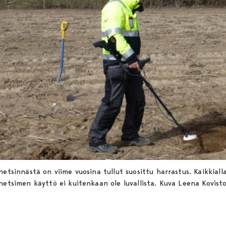
netsinnästä on viime vuosina tullut suosittu harrastus. Kaikkiall
netsimen käyttö ei kuitenkaan ole luvallista. Kuva Leena Kovis