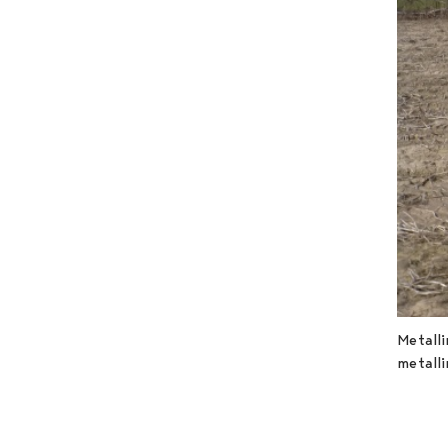
Metalli
metalli