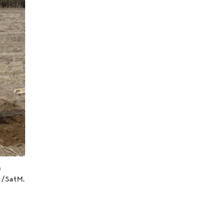
a
to/SatM.