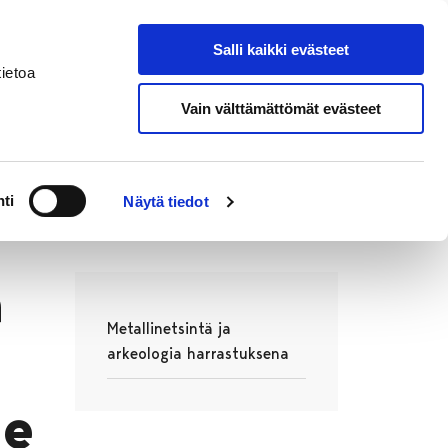
Salli kaikki evästeet
Suomeksi
Hae sivustolta
ietoa
Vain välttämättömät evästeet
a
Alueellinen vastuumuseo
ntä ja muinaisjäännökset
ti
Näytä tiedot
ä
Metallinetsintä ja
arkeologia harrastuksena
Avautuu uudessa välilehdessä
se