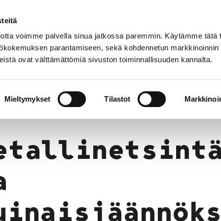
teitä
tta voimme palvella sinua jatkossa paremmin. Käytämme tätä t
yttökokemuksen parantamiseen, sekä kohdennetun markkinoinnin
istä ovat välttämättömiä sivuston toiminnallisuuden kannalta.
t
Kokoelmat
Tietoa meistä
Museo verkoss
yinen: Arkeologinen kulttuuriperintö
Metallinetsi
Mieltymykset
Tilastot
Markkinoin
etallinetsint
a
uinaisjäännök