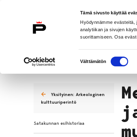
Siirry sisältöön
Etusivulle
Tämä sivusto käyttää eväs
Hyödynnämme evästeitä, jo
analytiikan ja sivujen kä
suorittamiseen. Osa eväste
Vierailu
Näyttelyt
Tapahtuma
Suostumuksen
Alueellinen vastuumuseo
Yksit
Välttämätön
valinta
Etusivu
M
Yksityinen: Arkeologinen
kulttuuriperintö
j
Satakunnan esihistoriaa
m