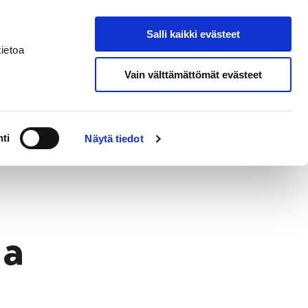
Salli kaikki evästeet
Suomeksi
Hae sivustolta
ietoa
Vain välttämättömät evästeet
a
Alueellinen vastuumuseo
ti
Näytä tiedot
ia