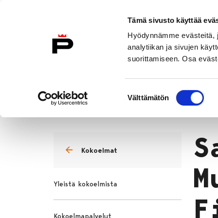
Siirry sisältöön
Etusivulle
Tämä sivusto käyttää eväs
Hyödynnämme evästeitä, jo
analytiikan ja sivujen kä
suorittamiseen. Osa eväste
Vierailu
Näyttelyt
Tapahtuma
Suostumuksen
Kokoelmat
Finna
Välttämätön
valinta
Etusivu
S
Kokoelmat
M
Yleistä kokoelmista
F
Kokoelmapalvelut