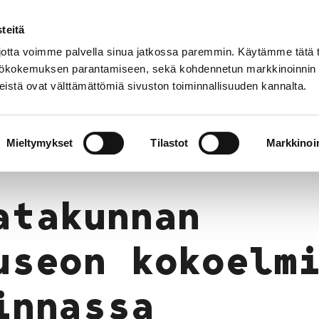
teitä
tta voimme palvella sinua jatkossa paremmin. Käytämme tätä t
yttökokemuksen parantamiseen, sekä kohdennetun markkinoinnin
istä ovat välttämättömiä sivuston toiminnallisuuden kannalta.
t
Kokoelmat
Tietoa meistä
Museo verkoss
Mieltymykset
Tilastot
Markkinoin
atakunnan
useon kokoelm
innassa