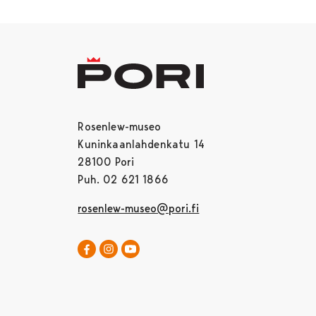
Rosenlew-museo
Kuninkaanlahdenkatu 14
28100 Pori
Puh. 02 621 1866
rosenlew-museo@pori.fi
Rosenlew-museo Facebookissa
Avautuu uudessa välilehdessä
Rosenlew-museo Instagramissa
Rosenlew-museo YouTubessa
Avautuu uudessa välilehdessä