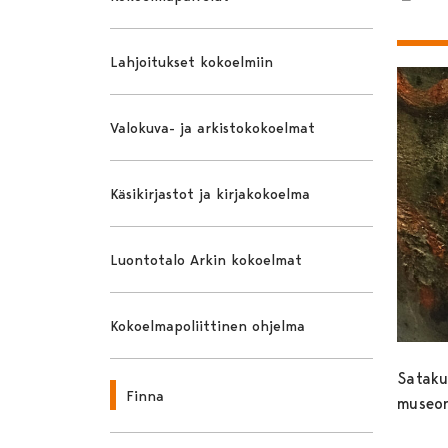
Lahjoitukset kokoelmiin
Valokuva- ja arkistokokoelmat
Käsikirjastot ja kirjakokoelma
Luontotalo Arkin kokoelmat
Kokoelmapoliittinen ohjelma
Sataku
Finna
museon