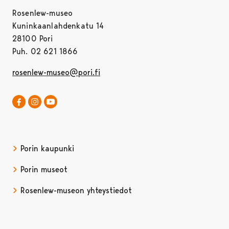
Rosenlew-museo
Kuninkaanlahdenkatu 14
28100 Pori
Puh. 02 621 1866
rosenlew-museo@pori.fi
Rosenlew-museo Facebookissa
Avautuu uudessa välilehdessä
Rosenlew-museo Instagramissa
Rosenlew-museo YouTubessa
Avautuu uudessa välilehdessä
Porin kaupunki
Porin museot
Rosenlew-museon yhteystiedot