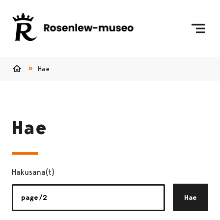
Siirry sisältöön
Etusivulle
Hae
Etusivu
Hae
Hakusana(t)
Hae