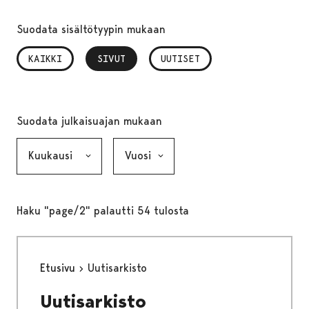
Suodata sisältötyypin mukaan
KAIKKI
SIVUT
, VALITTU
UUTISET
Suodata julkaisuajan mukaan
Kuukausi, valinta lähettää lomakkeen
Vuosi, valinta lähettää lomakkeen
Haku "page/2" palautti 54 tulosta
Etusivu
Uutisarkisto
Uutisarkisto