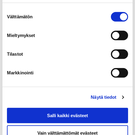
Etusivu
Vierailu
Suostumuksen
Vierailu
Välttämätön
valinta
Mieltymykset
Tilastot
Etusivu
Tapahtumat
Tapahtumat
Markkinointi
Näytä tiedot
Etusivu
Tietoa meistä
Salli kaikki evästeet
Tietoa meistä
Vain välttämättömät evästeet