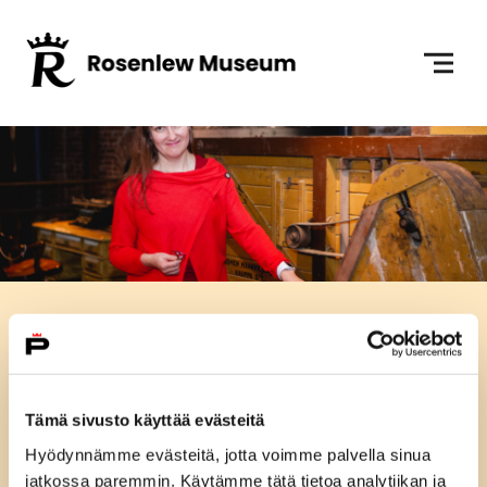
Skip to content
To Home Page
Collections
Satakunta Museum preserves regional
phenomena from the past and present day.
Tämä sivusto käyttää evästeitä
The collections consist of materials from
Hyödynnämme evästeitä, jotta voimme palvella sinua
Satakunta Museum, Rosenlew Museum and the
jatkossa paremmin. Käytämme tätä tietoa analytiikan ja
Ark Nature Centre.