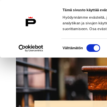
Skip to content
To Home Page
Tämä sivusto käyttää eväs
Hyödynnämme evästeitä, jo
analytiikan ja sivujen kä
suorittamiseen. Osa eväste
Visit Us
Exhibitions
Events
Suostumuksen
Välttämätön
valinta