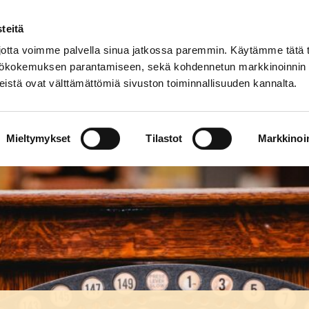
teitä
tta voimme palvella sinua jatkossa paremmin. Käytämme tätä t
yttökokemuksen parantamiseen, sekä kohdennetun markkinoinnin
istä ovat välttämättömiä sivuston toiminnallisuuden kannalta.
About Us
Collections
Museum with Regiona
Mieltymykset
Tilastot
Markkinoin