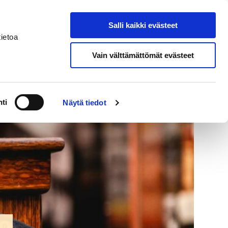
In
Salli kaikki evästeet
Search from site
English
ietoa
Vain välttämättömät evästeet
l Responsibilities
ti
Näytä tiedot