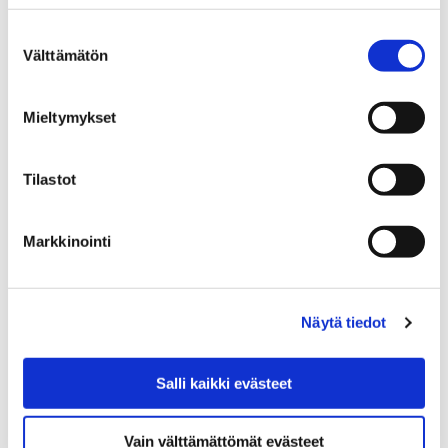
Etusivu
Vierailu
Suostumuksen
Vierailu
Välttämätön
valinta
Mieltymykset
Tilastot
Etusivu
Tapahtumat
Tapahtumat
Markkinointi
Näytä tiedot
Etusivu
Tietoa meistä
Salli kaikki evästeet
Tietoa meistä
Vain välttämättömät evästeet