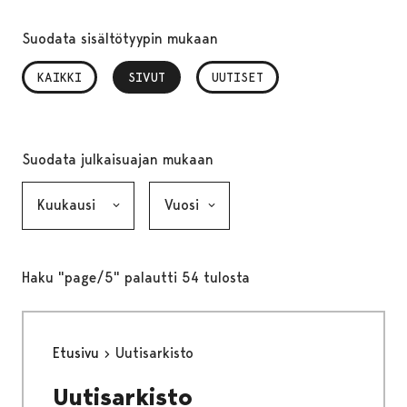
Suodata sisältötyypin mukaan
KAIKKI
SIVUT
, VALITTU
UUTISET
Suodata julkaisuajan mukaan
Kuukausi, valinta lähettää lomakkeen
Vuosi, valinta lähettää lomakkeen
Haku "page/5" palautti 54 tulosta
Etusivu
Uutisarkisto
Uutisarkisto