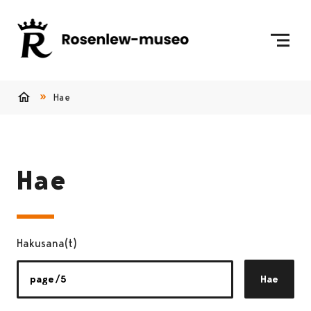
Siirry sisältöön
Etusivulle
Hae
Etusivu
Hae
Hakusana(t)
Hae