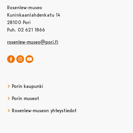
Rosenlew-museo
Kuninkaanlahdenkatu 14
28100 Pori
Puh. 02 621 1866
rosenlew-museo@pori.fi
Rosenlew-museo Facebookissa
Avautuu uudessa välilehdessä
Rosenlew-museo Instagramissa
Rosenlew-museo YouTubessa
Avautuu uudessa välilehdessä
Porin kaupunki
Porin museot
Rosenlew-museon yhteystiedot