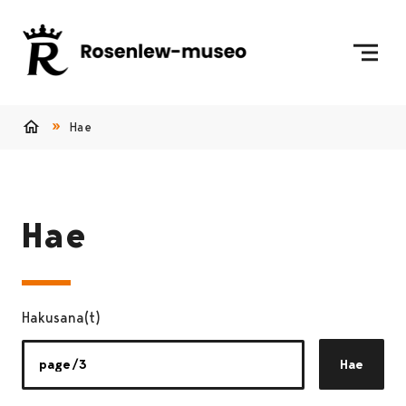
Siirry sisältöön
Etusivulle
Hae
Etusivu
Hae
Hakusana(t)
Hae