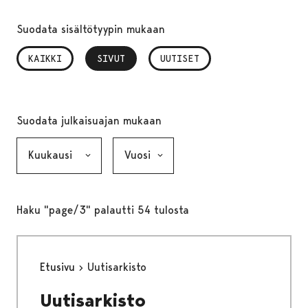
Suodata sisältötyypin mukaan
KAIKKI
SIVUT
, VALITTU
UUTISET
Suodata julkaisuajan mukaan
Kuukausi, valinta lähettää lomakkeen
Vuosi, valinta lähettää lomakkeen
Haku "page/3" palautti 54 tulosta
Etusivu
Uutisarkisto
Uutisarkisto