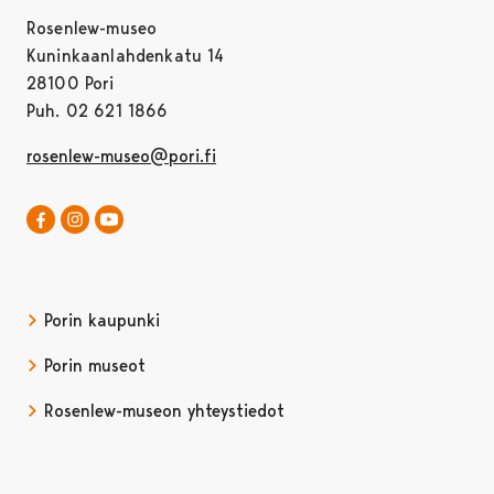
Rosenlew-museo
Kuninkaanlahdenkatu 14
28100 Pori
Puh. 02 621 1866
rosenlew-museo@pori.fi
Rosenlew-museo Facebookissa
Avautuu uudessa välilehdessä
Rosenlew-museo Instagramissa
Rosenlew-museo YouTubessa
Avautuu uudessa välilehdessä
Porin kaupunki
Porin museot
Rosenlew-museon yhteystiedot