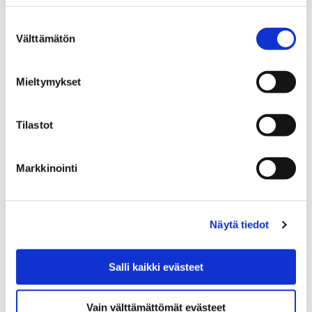
Etusivu
Vierailu
Suostumuksen
Vierailu
Välttämätön
valinta
Mieltymykset
Tilastot
Etusivu
Tapahtumat
Tapahtumat
Markkinointi
Näytä tiedot
Etusivu
Tietoa meistä
Salli kaikki evästeet
Tietoa meistä
Vain välttämättömät evästeet