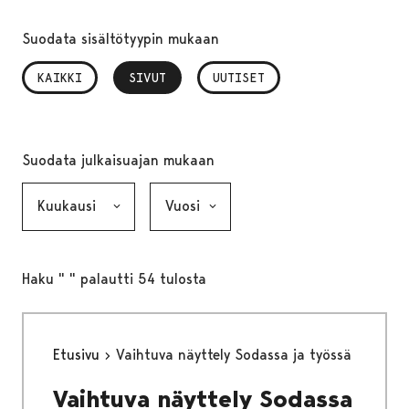
Suodata sisältötyypin mukaan
KAIKKI
SIVUT
, VALITTU
UUTISET
Suodata julkaisuajan mukaan
Kuukausi, valinta lähettää lomakkeen
Vuosi, valinta lähettää lomakkeen
Haku " " palautti 54 tulosta
Etusivu
Vaihtuva näyttely Sodassa ja työssä
Vaihtuva näyttely Sodassa