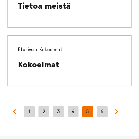
Tietoa meistä
Etusivu
Kokoelmat
Kokoelmat
1
2
3
4
5
6
Previous page
Next pag