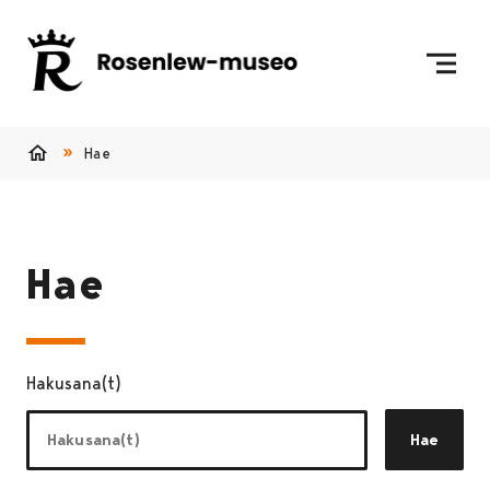
Siirry sisältöön
Etusivulle
Hae
Etusivu
Hae
Hakusana(t)
Hae