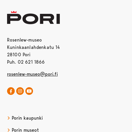
Rosenlew-museo
Kuninkaanlahdenkatu 14
28100 Pori
Puh. 02 621 1866
rosenlew-museo@pori.fi
Rosenlew-museo Facebookissa
Avautuu uudessa välilehdessä
Rosenlew-museo Instagramissa
Rosenlew-museo YouTubessa
Avautuu uudessa välilehdessä
Porin kaupunki
Porin museot