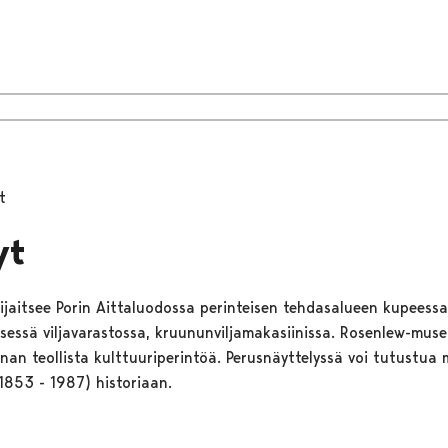
t
yt
jaitsee Porin Aittaluodossa perinteisen tehdasalueen kupeessa
sessä viljavarastossa, kruununviljamakasiinissa. Rosenlew-museo
nan teollista kulttuuriperintöä. Perusnäyttelyssä voi tutustua 
1853 - 1987) historiaan.