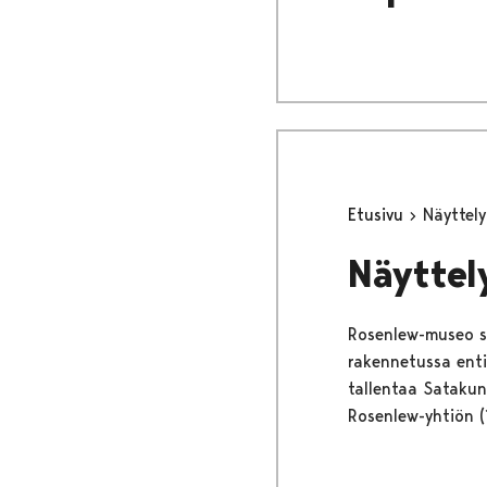
Etusivu
Näyttely
Näyttel
Rosenlew-museo si
rakennetussa enti
tallentaa Satakun
Rosenlew-yhtiön (