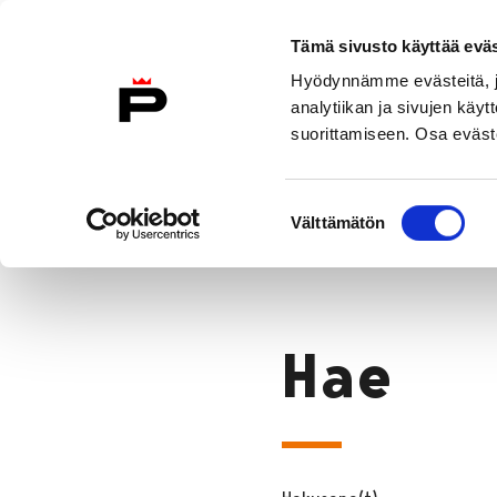
Siirry sisältöön
Etusivulle
Tämä sivusto käyttää eväs
Hyödynnämme evästeitä, jo
analytiikan ja sivujen kä
suorittamiseen. Osa eväste
Vierailu
Näyttelyt
Tapahtuma
Suostumuksen
Hae
Välttämätön
valinta
Etusivu
Hae