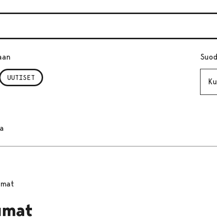
aan
Suod
Kuuk
UUTISET
ta
umat
umat