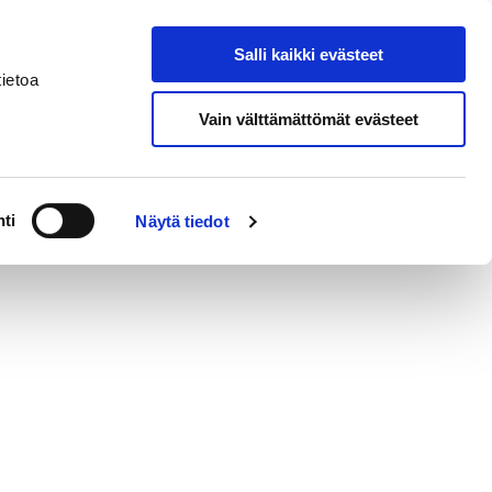
Salli kaikki evästeet
Suomeksi
Hae sivustolta
ietoa
Vain välttämättömät evästeet
a
Alueellinen vastuumuseo
ti
Näytä tiedot