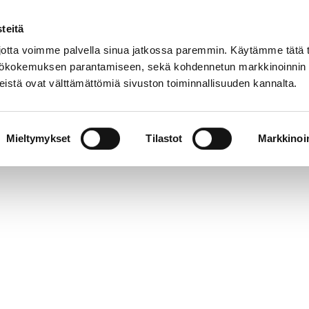
teitä
tta voimme palvella sinua jatkossa paremmin. Käytämme tätä t
yttökokemuksen parantamiseen, sekä kohdennetun markkinoinnin
istä ovat välttämättömiä sivuston toiminnallisuuden kannalta.
t
Kokoelmat
Tietoa meistä
Museo verkoss
Mieltymykset
Tilastot
Markkinoin