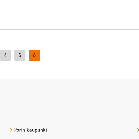
4
5
6
Porin kaupunki