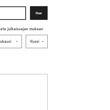
Hae
ata julkaisuajan mukaan
ausi, valinta lähettää lomakkeen
Vuosi, valinta lähettää lomakkeen