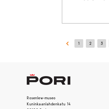
1
2
3
Previous page
Rosenlew-museo
Kuninkaanlahdenkatu 14