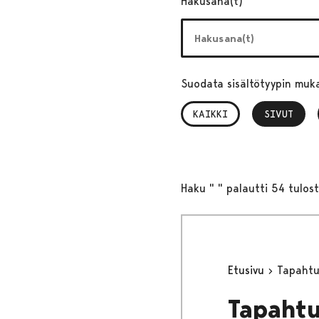
Hakusana(t)
Suodata sisältötyypin muk
KAIKKI
SIVUT
, VALITTU
Haku " " palautti 54 tulos
Etusivu
Tapaht
Tapaht